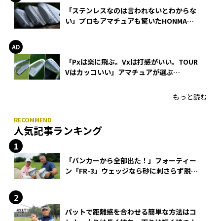
「ステンレスなのは言われないとわからな
い」プロもアマチュアも驚いたHONMA
WEDGEの打感とスピン
「Pxは楽に飛ぶ。Vxは打感がいい。TOUR
Vはカッコいい」アマチュアが選ぶ
HONMA「T//WORLD アイアン」
もっと読む
人気記事ランキング
「バンカーから全部出た！」フォーティー
ン「FR-3」ウェッジなら砂に刺さらず脱出
できる？
パットで距離感を合わせる簡単な方法はコ