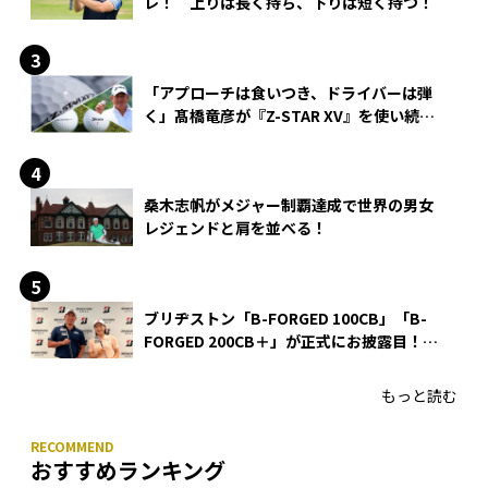
レ！ 上りは長く持ち、下りは短く持つ！
「アプローチは食いつき、ドライバーは弾
く」髙橋竜彦が『Z-STAR XV』を使い続け
る理由
桑木志帆がメジャー制覇達成で世界の男女
レジェンドと肩を並べる！
ブリヂストン「B-FORGED 100CB」「B-
FORGED 200CB＋」が正式にお披露目！
あのアイアンの正体がついに明らかに！
もっと読む
おすすめランキング