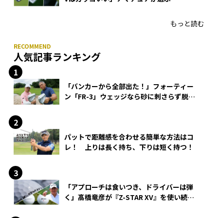
HONMA「T//WORLD アイアン」
もっと読む
人気記事ランキング
「バンカーから全部出た！」フォーティー
ン「FR-3」ウェッジなら砂に刺さらず脱出
できる？
パットで距離感を合わせる簡単な方法はコ
レ！ 上りは長く持ち、下りは短く持つ！
「アプローチは食いつき、ドライバーは弾
く」髙橋竜彦が『Z-STAR XV』を使い続け
る理由