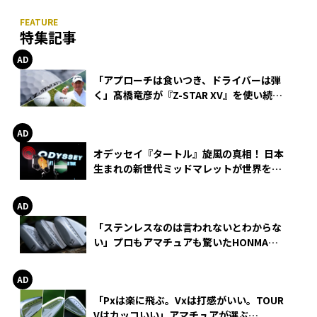
特集記事
「アプローチは食いつき、ドライバーは弾
く」髙橋竜彦が『Z-STAR XV』を使い続け
る理由
オデッセイ『タートル』旋風の真相！ 日本
生まれの新世代ミッドマレットが世界を席
巻
「ステンレスなのは言われないとわからな
い」プロもアマチュアも驚いたHONMA
WEDGEの打感とスピン
「Pxは楽に飛ぶ。Vxは打感がいい。TOUR
Vはカッコいい」アマチュアが選ぶ