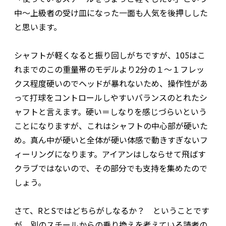
中〜上級者の受け皿になった一面も人気を後押しした
と思います。
シャフトが軽くなると振り回しがちですが、105はこ
れまでのこの重量帯のモデルより2分の１〜１フレッ
クス程度硬いのでヘッドが暴れないため、操作性があ
って打球をコントロールしやすいバランスのとれたシ
ャフトと言えます。硬い＝しなりを感じづらいという
ことになりますが、これはシャフトの中心部が硬いた
め。真ん中が硬いと全体が硬い体感で動きすぎないフ
ィーリングになります。アイアンはしならせて飛ばす
クラブではないので、その部分でも支持を集めたので
しょう。
さて、RとSではどちらがしなるか？ ということです
が、別のスチールからの乗り換えを考えている読者の