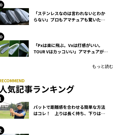
「ステンレスなのは言われないとわか
らない」プロもアマチュアも驚いた
HONMA WEDGEの打感とスピン
「Pxは楽に飛ぶ。Vxは打感がいい。
TOUR Vはカッコいい」アマチュアが選
ぶHONMA「T//WORLD アイアン」
もっと読む
人気記事ランキング
パットで距離感を合わせる簡単な方法
はコレ！ 上りは長く持ち、下りは短
く持つ！