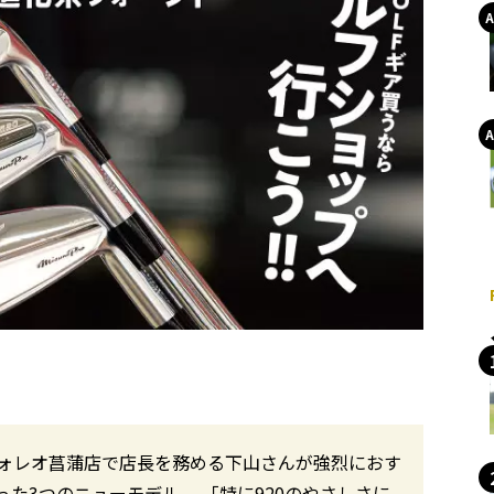
ォレオ菖蒲店で店長を務める下山さんが強烈におす
た3つのニューモデル。 「特に920のやさしさに