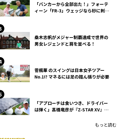
「バンカーから全部出た！」フォーテ
ィーン「FR-3」ウェッジなら砂に刺さ
らず脱出できる？
桑木志帆がメジャー制覇達成で世界の
男女レジェンドと肩を並べる！
菅楓華 のスイングは日本女子ツアー
No.1!? マネるには足の踏ん張りが必要
「アプローチは食いつき、ドライバー
は弾く」髙橋竜彦が『Z-STAR XV』を
使い続ける理由
もっと読む