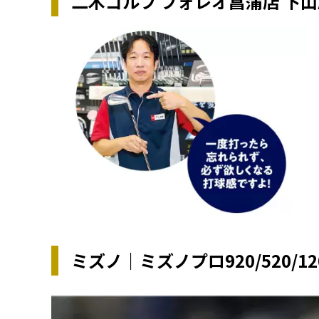
二木ゴルフ フォレオ菖蒲店 下
ミズノ｜ミズノプロ920/520/1