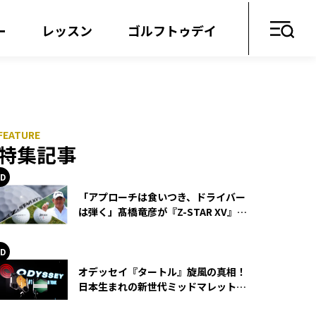
ー
レッスン
ゴルフトゥデイ
特集記事
「アプローチは食いつき、ドライバー
は弾く」髙橋竜彦が『Z-STAR XV』を
使い続ける理由
オデッセイ『タートル』旋風の真相！
日本生まれの新世代ミッドマレットが
世界を席巻