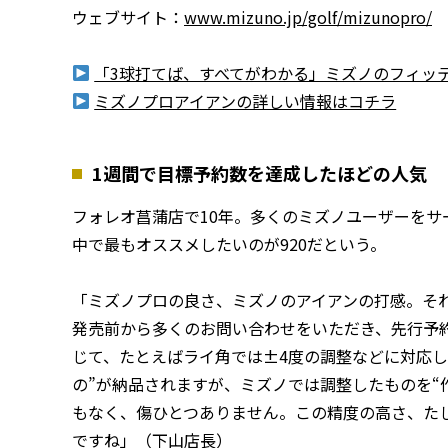
ウェブサイト：
www.mizuno.jp/golf/mizunopro/
「3球打てば、すべてがわかる」ミズノのフィッ
ミズノプロアイアンの詳しい情報はコチラ
1週間で目標予約数を達成したほどの人気
フォレオ菖蒲店で10年。多くのミズノユーザーをサ
中で最もオススメしたいのが920だという。
「ミズノプロの良さ、ミズノのアイアンの打感。そ
発売前から多くのお問い合わせをいただき、先行予
じて、たとえばライ角では±4度の調整などに対応し
の”が納品されますが、ミズノでは調整したものを“
もなく、傷ひとつありません。この精度の高さ、た
ですね」（下山店長）