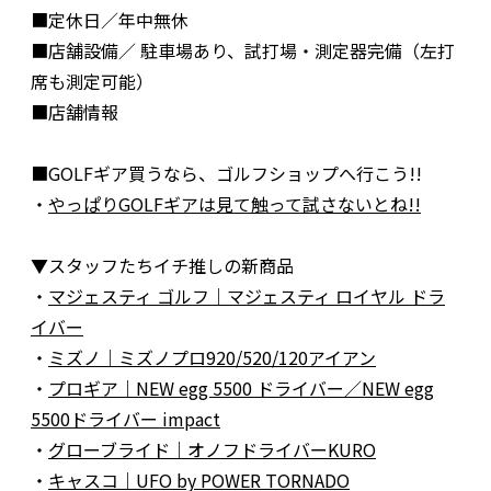
■定休日／年中無休
■店舗設備／ 駐車場あり、試打場・測定器完備（左打
席も測定可能）
■店舗情報
■GOLFギア買うなら、ゴルフショップへ行こう!!
・
やっぱりGOLFギアは見て触って試さないとね!!
▼スタッフたちイチ推しの新商品
・
マジェスティ ゴルフ｜マジェスティ ロイヤル ドラ
イバー
・
ミズノ｜ミズノプロ920/520/120アイアン
・
プロギア｜NEW egg 5500 ドライバー／NEW egg
5500ドライバー impact
・
グローブライド｜オノフドライバーKURO
・
キャスコ｜UFO by POWER TORNADO