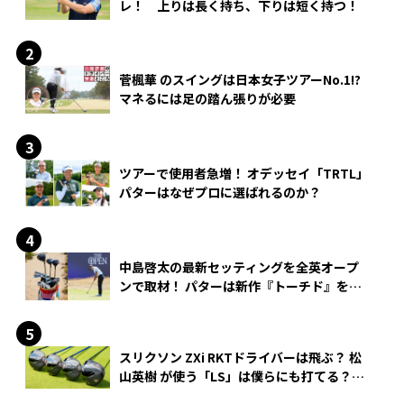
レ！ 上りは長く持ち、下りは短く持つ！
菅楓華 のスイングは日本女子ツアーNo.1!?
マネるには足の踏ん張りが必要
ツアーで使用者急増！ オデッセイ「TRTL」
パターはなぜプロに選ばれるのか？
中島啓太の最新セッティングを全英オープ
ンで取材！ パターは新作『トーチド』を投
入
スリクソン ZXi RKTドライバーは飛ぶ？ 松
山英樹 が使う「LS」は僕らにも打てる？
4モデルをさっそくテストした！