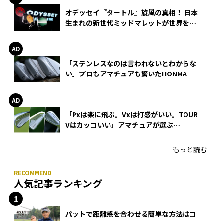
オデッセイ『タートル』旋風の真相！ 日本
生まれの新世代ミッドマレットが世界を席
巻
「ステンレスなのは言われないとわからな
い」プロもアマチュアも驚いたHONMA
WEDGEの打感とスピン
「Pxは楽に飛ぶ。Vxは打感がいい。TOUR
Vはカッコいい」アマチュアが選ぶ
HONMA「T//WORLD アイアン」
もっと読む
人気記事ランキング
パットで距離感を合わせる簡単な方法はコ