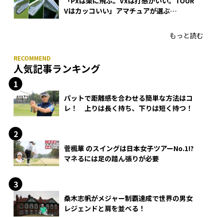
「Pxは楽に飛ぶ。Vxは打感がいい。TOUR
Vはカッコいい」アマチュアが選ぶ
HONMA「T//WORLD アイアン」
もっと読む
人気記事ランキング
パットで距離感を合わせる簡単な方法はコ
レ！ 上りは長く持ち、下りは短く持つ！
菅楓華 のスイングは日本女子ツアーNo.1!?
マネるには足の踏ん張りが必要
桑木志帆がメジャー制覇達成で世界の男女
レジェンドと肩を並べる！