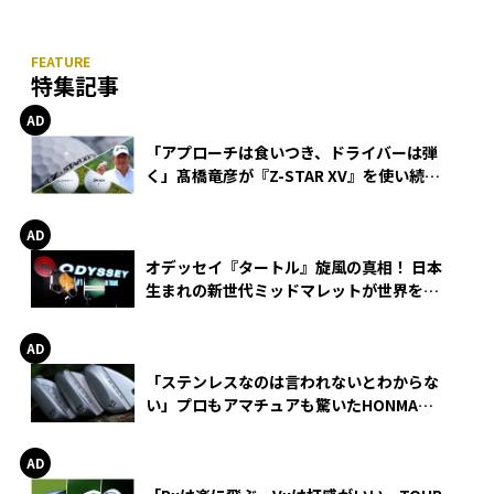
特集記事
「アプローチは食いつき、ドライバーは弾
く」髙橋竜彦が『Z-STAR XV』を使い続け
る理由
オデッセイ『タートル』旋風の真相！ 日本
生まれの新世代ミッドマレットが世界を席
巻
「ステンレスなのは言われないとわからな
い」プロもアマチュアも驚いたHONMA
WEDGEの打感とスピン