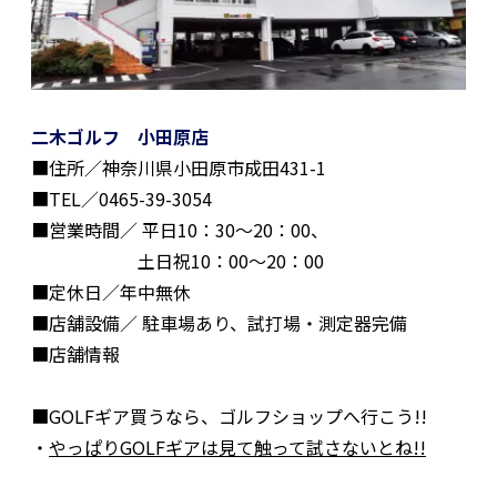
二木ゴルフ 小田原店
■住所／神奈川県小田原市成田431-1
■TEL／0465-39-3054
■営業時間／ 平日10：30〜20：00、
土日祝10：00〜20：00
■定休日／年中無休
■店舗設備／ 駐車場あり、試打場・測定器完備
■店舗情報
■GOLFギア買うなら、ゴルフショップへ行こう!!
・
やっぱりGOLFギアは見て触って試さないとね!!