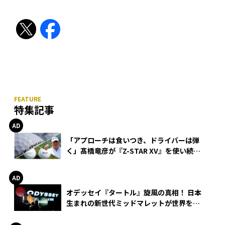
特集記事
「アプローチは食いつき、ドライバーは弾
く」髙橋竜彦が『Z-STAR XV』を使い続け
る理由
オデッセイ『タートル』旋風の真相！ 日本
生まれの新世代ミッドマレットが世界を席
巻