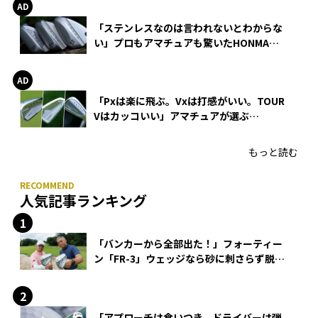
「ステンレスなのは言われないとわからな
い」プロもアマチュアも驚いたHONMA
WEDGEの打感とスピン
「Pxは楽に飛ぶ。Vxは打感がいい。TOUR
Vはカッコいい」アマチュアが選ぶ
HONMA「T//WORLD アイアン」
もっと読む
人気記事ランキング
「バンカーから全部出た！」フォーティー
ン「FR-3」ウェッジなら砂に刺さらず脱出
できる？
「アプローチは食いつき、ドライバーは弾