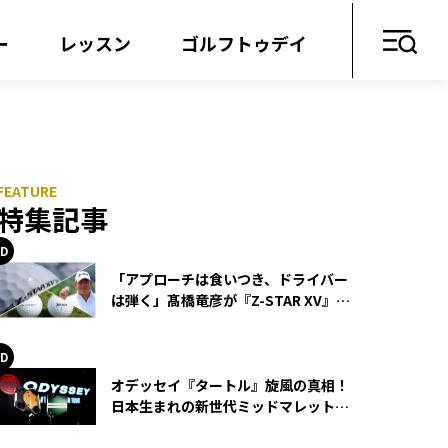
ー
レッスン
ゴルフトゥデイ
特集記事
「アプローチは食いつき、ドライバー
は弾く」髙橋竜彦が『Z-STAR XV』を
使い続ける理由
オデッセイ『タートル』旋風の真相！
日本生まれの新世代ミッドマレットが
世界を席巻