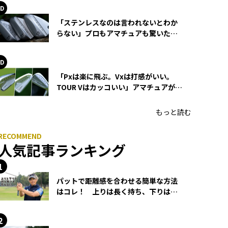
「ステンレスなのは言われないとわか
らない」プロもアマチュアも驚いた
HONMA WEDGEの打感とスピン
「Pxは楽に飛ぶ。Vxは打感がいい。
TOUR Vはカッコいい」アマチュアが選
ぶHONMA「T//WORLD アイアン」
もっと読む
人気記事ランキング
パットで距離感を合わせる簡単な方法
はコレ！ 上りは長く持ち、下りは短
く持つ！