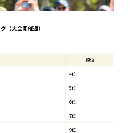
ング（大会開催週）
順位
4位
5位
6位
7位
9位