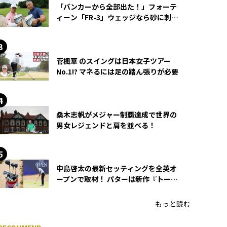
「バンカーから全部出た！」フォーテ
ィーン「FR-3」ウェッジなら砂に刺さ
らず脱出できる？
菅楓華 のスイングは日本女子ツアー
No.1!? マネるには足の踏ん張りが必要
桑木志帆がメジャー制覇達成で世界の
男女レジェンドと肩を並べる！
中島啓太の最新セッティングを全英オ
ープンで取材！ パターは新作『トーチ
ド』を投入
もっと読む