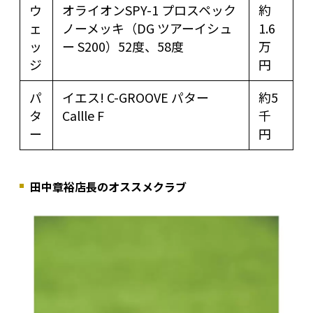
ウ
オライオンSPY-1 プロスペック
約
ェ
ノーメッキ（DG ツアーイシュ
1.6
ッ
ー S200）52度、58度
万
ジ
円
パ
イエス! C-GROOVE パター
約5
タ
Callle F
千
ー
円
田中章裕店長のオススメクラブ