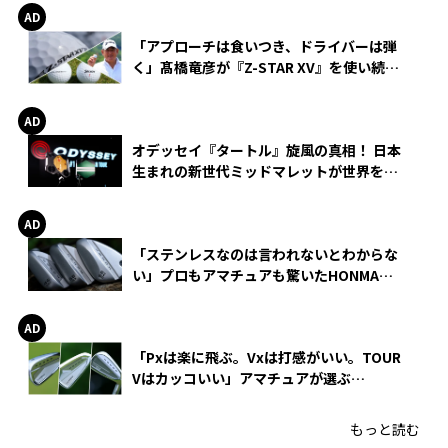
「アプローチは食いつき、ドライバーは弾
く」髙橋竜彦が『Z-STAR XV』を使い続け
る理由
オデッセイ『タートル』旋風の真相！ 日本
生まれの新世代ミッドマレットが世界を席
巻
「ステンレスなのは言われないとわからな
い」プロもアマチュアも驚いたHONMA
WEDGEの打感とスピン
「Pxは楽に飛ぶ。Vxは打感がいい。TOUR
Vはカッコいい」アマチュアが選ぶ
HONMA「T//WORLD アイアン」
もっと読む