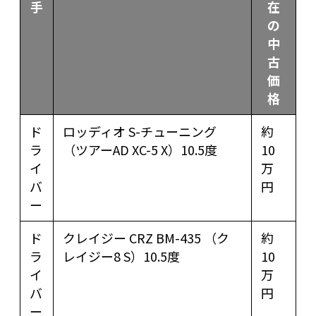
手
在
の
中
古
価
格
ド
ロッディオ S-チューニング
約
ラ
（ツアーAD XC-5 X）10.5度
10
イ
万
バ
円
ー
ド
クレイジー CRZ BM-435 （ク
約
ラ
レイジー8 S）10.5度
10
イ
万
バ
円
ー