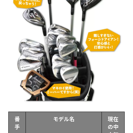
番
モデル名
現在
手
の中