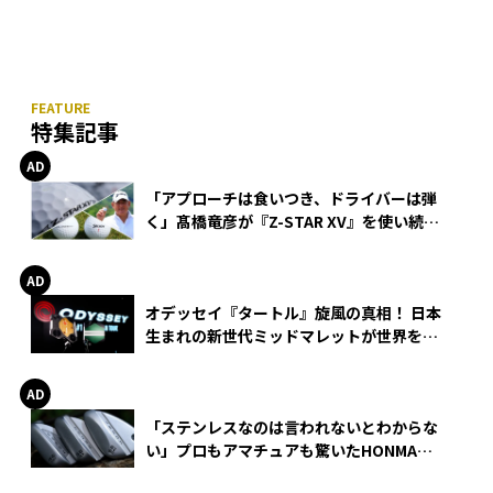
特集記事
「アプローチは食いつき、ドライバーは弾
く」髙橋竜彦が『Z-STAR XV』を使い続け
る理由
オデッセイ『タートル』旋風の真相！ 日本
生まれの新世代ミッドマレットが世界を席
巻
「ステンレスなのは言われないとわからな
い」プロもアマチュアも驚いたHONMA
WEDGEの打感とスピン