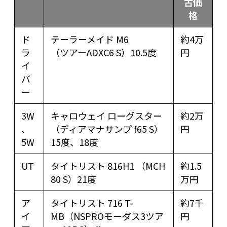
古価
格
ド
テーラーメイド M6
約4万
ラ
（ツアーADXC6 S）10.5度
円
イ
バ
ー
3W
キャロウェイ ローグスター
約2万
、
（ディアマナサンプ f65 S）
円
5W
15度、18度
UT
タイトリスト 816H1 （MCH
約1.5
80 S）21度
万円
ア
タイトリスト 716 T-
約7千
イ
MB（NSPROモーダス3ツア
円