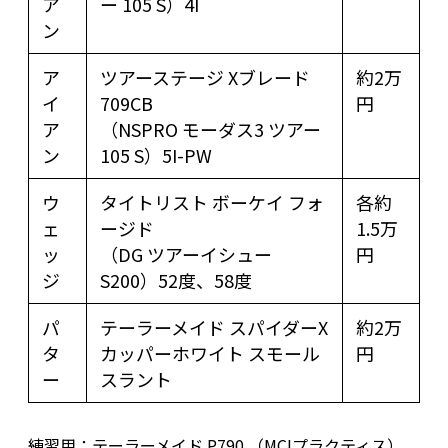
ア
ー 105 S）4I
ン
ア
ツアーステージ Xブレード
約2万
イ
709CB
円
ア
（NSPRO モーダス3 ツアー
ン
105 S）5I-PW
ウ
タイトリスト ボーケイ フォ
各約
ェ
ージド
1.5万
ッ
（DG ツアーイシュー
円
ジ
S200）52度、58度
パ
テーラーメイド スパイダーX
約2万
タ
カッパーホワイト スモール
円
ー
スラント
練習用：テーラーメイド P790 （MCIプラクティス）