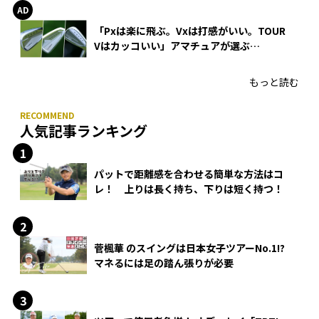
「Pxは楽に飛ぶ。Vxは打感がいい。TOUR
Vはカッコいい」アマチュアが選ぶ
HONMA「T//WORLD アイアン」
もっと読む
人気記事ランキング
パットで距離感を合わせる簡単な方法はコ
レ！ 上りは長く持ち、下りは短く持つ！
菅楓華 のスイングは日本女子ツアーNo.1!?
マネるには足の踏ん張りが必要