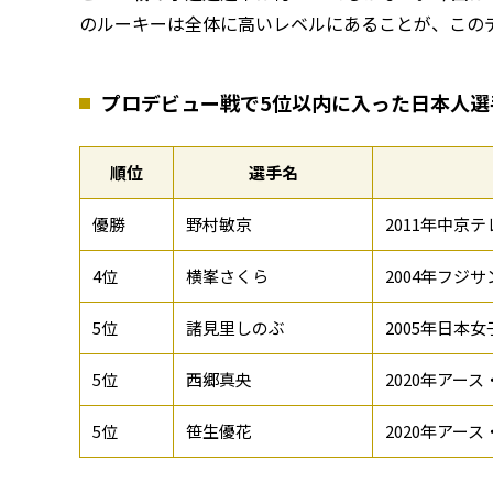
のルーキーは全体に高いレベルにあることが、この
プロデビュー戦で5位以内に入った日本人選
順位
選手名
優勝
野村敏京
2011年中京
4位
横峯さくら
2004年フジ
5位
諸見里しのぶ
2005年日本
5位
西郷真央
2020年アー
5位
笹生優花
2020年アー