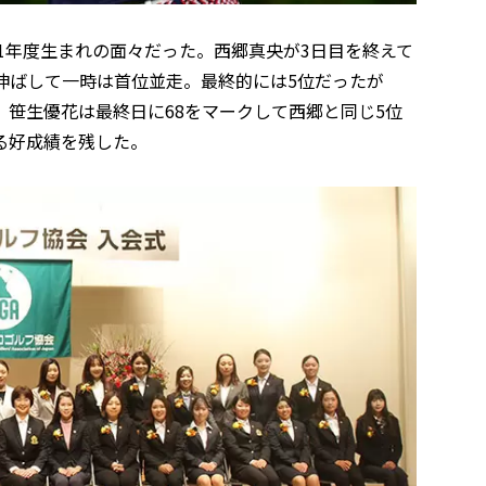
01年度生まれの面々だった。西郷真央が3日目を終えて
伸ばして一時は首位並走。最終的には5位だったが
笹生優花は最終日に68をマークして西郷と同じ5位
る好成績を残した。