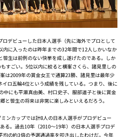
でプロデビューした日本人選手（先に海外でプロとして
以内に入ったのは昨年までの32年間で12人しかいなか
郷と笹生は前例のない快挙を成し遂げたのである。しか
のもすごい。5位以内に絞ると横峯さくら、諸見里しの
は2009年の賞金女王で通算23勝、諸見里は最年少
ネイロ五輪4位という成績を残している。つまり、後に
人の中にも平瀬真由美、村口史子、服部道子と後に賞金
西郷と笹生の将来は非常に楽しみといえるだろう。
ダミンカップでは計8人の日本人選手がプロデビュー
ある。過去10年（2010〜19年）の日本人選手プロデ
平均の約3倍の予選通過率を叩き出したわけだ。今年