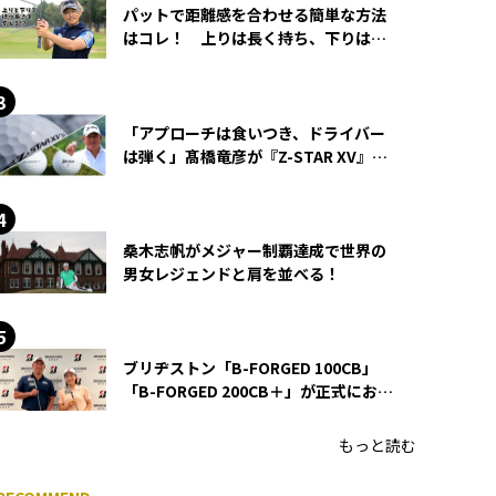
パットで距離感を合わせる簡単な方法
はコレ！ 上りは長く持ち、下りは短
く持つ！
「アプローチは食いつき、ドライバー
は弾く」髙橋竜彦が『Z-STAR XV』を
使い続ける理由
桑木志帆がメジャー制覇達成で世界の
男女レジェンドと肩を並べる！
ブリヂストン「B-FORGED 100CB」
「B-FORGED 200CB＋」が正式にお披
露目！ あのアイアンの正体がついに
明らかに！
もっと読む