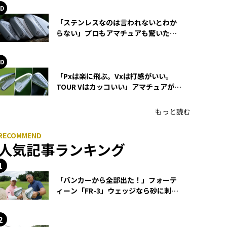
「ステンレスなのは言われないとわか
らない」プロもアマチュアも驚いた
HONMA WEDGEの打感とスピン
「Pxは楽に飛ぶ。Vxは打感がいい。
TOUR Vはカッコいい」アマチュアが選
ぶHONMA「T//WORLD アイアン」
もっと読む
人気記事ランキング
「バンカーから全部出た！」フォーテ
ィーン「FR-3」ウェッジなら砂に刺さ
らず脱出できる？