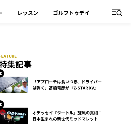
ー
レッスン
ゴルフトゥデイ
特集記事
「アプローチは食いつき、ドライバー
は弾く」髙橋竜彦が『Z-STAR XV』を
使い続ける理由
オデッセイ『タートル』旋風の真相！
日本生まれの新世代ミッドマレットが
世界を席巻