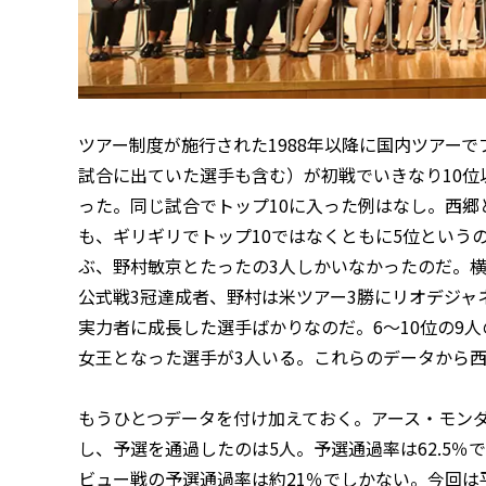
ツアー制度が施行された1988年以降に国内ツアー
試合に出ていた選手も含む）が初戦でいきなり10位
った。同じ試合でトップ10に入った例はなし。西
も、ギリギリでトップ10ではなくともに5位という
ぶ、野村敏京とたったの3人しかいなかったのだ。横峯
公式戦3冠達成者、野村は米ツアー3勝にリオデジャ
実力者に成長した選手ばかりなのだ。6〜10位の9
女王となった選手が3人いる。これらのデータから
もうひとつデータを付け加えておく。アース・モン
し、予選を通過したのは5人。予選通過率は62.5％で
ビュー戦の予選通過率は約21％でしかない。今回は