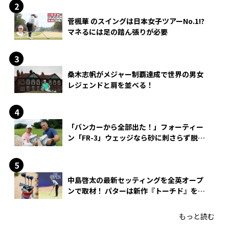
菅楓華 のスイングは日本女子ツアーNo.1!?
マネるには足の踏ん張りが必要
桑木志帆がメジャー制覇達成で世界の男女
レジェンドと肩を並べる！
「バンカーから全部出た！」フォーティー
ン「FR-3」ウェッジなら砂に刺さらず脱出
できる？
中島啓太の最新セッティングを全英オープ
ンで取材！ パターは新作『トーチド』を投
入
もっと読む