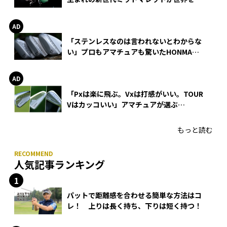
巻
「ステンレスなのは言われないとわからな
い」プロもアマチュアも驚いたHONMA
WEDGEの打感とスピン
「Pxは楽に飛ぶ。Vxは打感がいい。TOUR
Vはカッコいい」アマチュアが選ぶ
HONMA「T//WORLD アイアン」
もっと読む
人気記事ランキング
パットで距離感を合わせる簡単な方法はコ
レ！ 上りは長く持ち、下りは短く持つ！