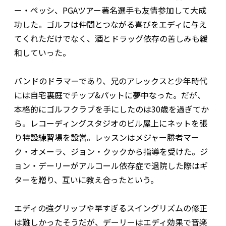
ー・ペッシ、PGAツアー著名選手も友情参加して大成
功した。ゴルフは仲間とつながる喜びをエディに与え
てくれただけでなく、酒とドラッグ依存の苦しみも緩
和していった。
バンドのドラマーであり、兄のアレックスと少年時代
には自宅裏庭でチップ&パットに夢中なった。だが、
本格的にゴルフクラブを手にしたのは30歳を過ぎてか
ら。レコーディングスタジオのビル屋上にネットを張
り特設練習場を設営。レッスンはメジャー勝者マー
ク・オメーラ、ジョン・クックから指導を受けた。ジ
ョン・デーリーがアルコール依存症で退院した際はギ
ターを贈り、互いに教え合ったという。
エディの強グリップや早すぎるスイングリズムの修正
は難しかったそうだが、デーリーはエディ効果で音楽