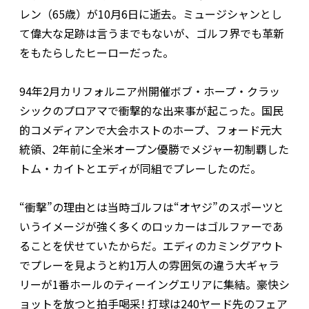
レン（65歳）が10月6日に逝去。ミュージシャンとし
て偉大な足跡は言うまでもないが、ゴルフ界でも革新
をもたらしたヒーローだった。
94年2月カリフォルニア州開催ボブ・ホープ・クラッ
シックのプロアマで衝撃的な出来事が起こった。国民
的コメディアンで大会ホストのホープ、フォード元大
統領、2年前に全米オープン優勝でメジャー初制覇した
トム・カイトとエディが同組でプレーしたのだ。
“衝撃”の理由とは当時ゴルフは“オヤジ”のスポーツと
いうイメージが強く多くのロッカーはゴルファーであ
ることを伏せていたからだ。エディのカミングアウト
でプレーを見ようと約1万人の雰囲気の違う大ギャラ
リーが1番ホールのティーイングエリアに集結。豪快シ
ョットを放つと拍手喝采! 打球は240ヤード先のフェア