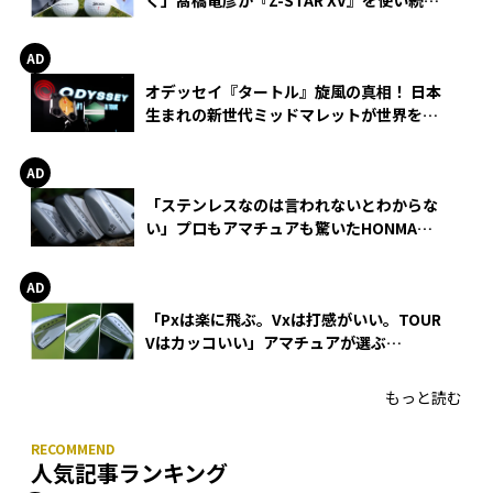
る理由
オデッセイ『タートル』旋風の真相！ 日本
生まれの新世代ミッドマレットが世界を席
巻
「ステンレスなのは言われないとわからな
い」プロもアマチュアも驚いたHONMA
WEDGEの打感とスピン
「Pxは楽に飛ぶ。Vxは打感がいい。TOUR
Vはカッコいい」アマチュアが選ぶ
HONMA「T//WORLD アイアン」
もっと読む
人気記事ランキング