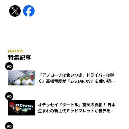
特集記事
「アプローチは食いつき、ドライバーは弾
く」髙橋竜彦が『Z-STAR XV』を使い続け
る理由
オデッセイ『タートル』旋風の真相！ 日本
生まれの新世代ミッドマレットが世界を席
巻