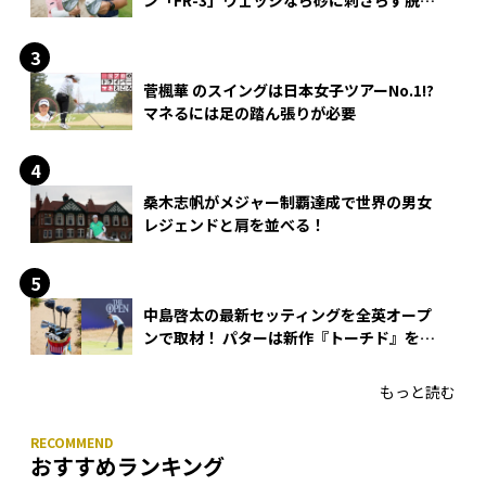
できる？
菅楓華 のスイングは日本女子ツアーNo.1!?
マネるには足の踏ん張りが必要
桑木志帆がメジャー制覇達成で世界の男女
レジェンドと肩を並べる！
中島啓太の最新セッティングを全英オープ
ンで取材！ パターは新作『トーチド』を投
入
もっと読む
おすすめランキング