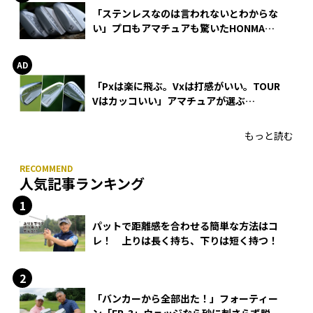
「ステンレスなのは言われないとわからな
い」プロもアマチュアも驚いたHONMA
WEDGEの打感とスピン
「Pxは楽に飛ぶ。Vxは打感がいい。TOUR
Vはカッコいい」アマチュアが選ぶ
HONMA「T//WORLD アイアン」
もっと読む
人気記事ランキング
パットで距離感を合わせる簡単な方法はコ
レ！ 上りは長く持ち、下りは短く持つ！
「バンカーから全部出た！」フォーティー
ン「FR-3」ウェッジなら砂に刺さらず脱出