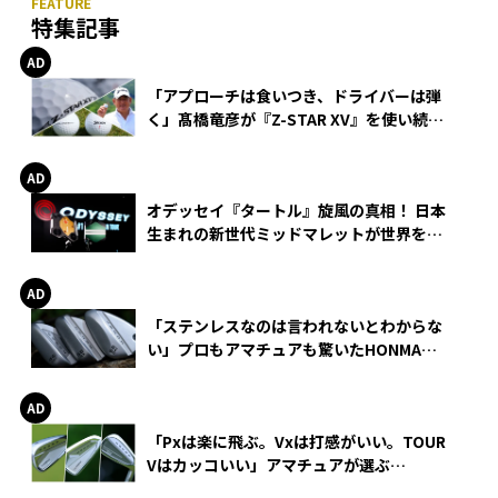
特集記事
「アプローチは食いつき、ドライバーは弾
く」髙橋竜彦が『Z-STAR XV』を使い続け
る理由
オデッセイ『タートル』旋風の真相！ 日本
生まれの新世代ミッドマレットが世界を席
巻
「ステンレスなのは言われないとわからな
い」プロもアマチュアも驚いたHONMA
WEDGEの打感とスピン
「Pxは楽に飛ぶ。Vxは打感がいい。TOUR
Vはカッコいい」アマチュアが選ぶ
HONMA「T//WORLD アイアン」