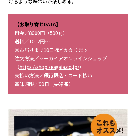
けるような味わいが楽しめる。
【お取り寄せDATA】
料金／8000円（500ｇ）
送料／1012円～
※お届けまで10日ほどかかります。
注文方法／シーガイアオンラインショップ
（
https://shop.seagaia.co.jp/
）
支払い方法／銀行振込・カード払い
賞味期限／90日（要冷凍）