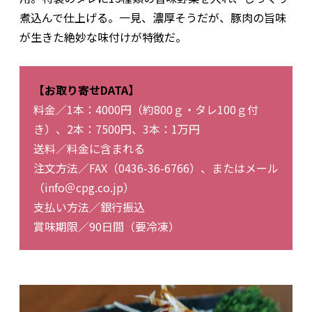
煮込んで仕上げる。一見、濃厚そうだが、豚肉の旨味
が生きた絶妙な味付けが特徴だ。
【お取り寄せDATA】
料金／1本：4000円（約800ｇ・タレ100ｇ付
き）、2本：7500円、3本：1万円
送料／料金に含まれる
注文方法／FAX（0436-36-6766）、またはメール
（info＠cpg.co.jp）
支払い方法／銀行振込
賞味期限／90日間（要冷凍）