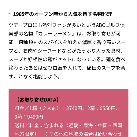
1985年のオープン時から人気を博す名物料理
ツアープロにも熱烈ファンが多いというABCゴルフ倶
楽部の名物「カレーラーメン」は、お取り寄せが可
能。何種類ものスパイスを加えた濃厚で香り高いスー
プと、お肉やシーフードなどがたっぷり入った具材、
スープと好相性の麺がセットになっている。麺を食べ
終わったあとはぜひ白飯を入れて、秘伝のスープを余
すことなく堪能しよう。
【お取り寄せDATA】
料金／1箱（２人前）：3740円、2箱：6550円、
3箱：9490円
送料／料金に含まれる（近畿・東海・中国・四国
地方限定） ※その他の地域の場合は問い合わせ