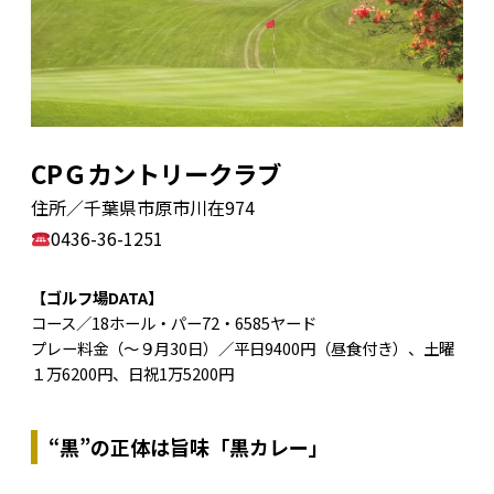
CPＧカントリークラブ
住所／千葉県市原市川在974
0436-36-1251
【ゴルフ場DATA】
コース／18ホール・パー72・6585ヤード
プレー料金（～９月30日）／平日9400円（昼食付き）、土曜
１万6200円、日祝1万5200円
“黒”の正体は旨味「黒カレー」