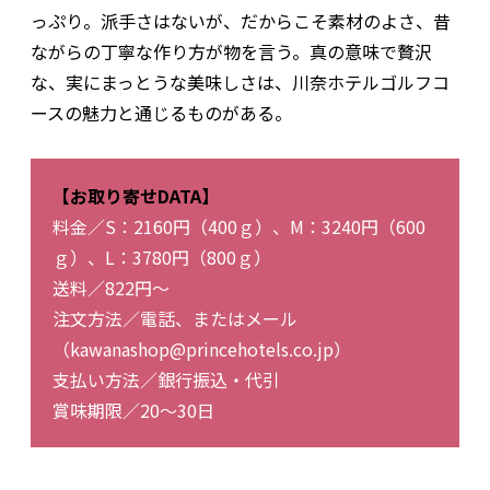
っぷり。派手さはないが、だからこそ素材のよさ、昔
ながらの丁寧な作り方が物を言う。真の意味で贅沢
な、実にまっとうな美味しさは、川奈ホテルゴルフコ
ースの魅力と通じるものがある。
【お取り寄せDATA】
料金／S：2160円（400ｇ）、M：3240円（600
ｇ）、L：3780円（800ｇ）
送料／822円～
注文方法／電話、またはメール
（kawanashop@princehotels.co.jp）
支払い方法／銀行振込・代引
賞味期限／20～30日