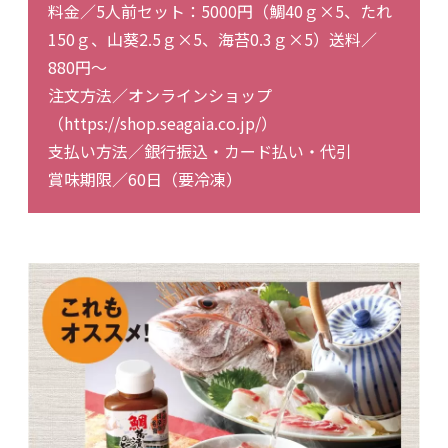
料金／5人前セット：5000円（鯛40ｇ×5、たれ
150ｇ、山葵2.5ｇ×5、海苔0.3ｇ×5）送料／
880円～
注文方法／オンラインショップ
（https://shop.seagaia.co.jp/）
支払い方法／銀行振込・カード払い・代引
賞味期限／60日（要冷凍）