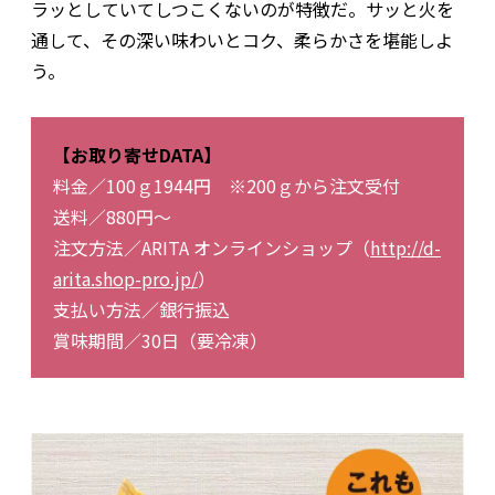
ラッとしていてしつこくないのが特徴だ。サッと火を
通して、その深い味わいとコク、柔らかさを堪能しよ
う。
【お取り寄せDATA】
料金／100ｇ1944円 ※200ｇから注文受付
送料／880円～
注文方法／ARITA オンラインショップ（
http://d-
arita.shop-pro.jp/
）
支払い方法／銀行振込
賞味期間／30日（要冷凍）