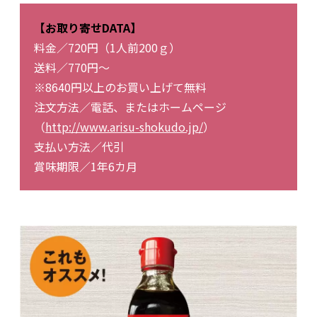
【お取り寄せDATA】
料金／720円（1人前200ｇ）
送料／770円～
※8640円以上のお買い上げて無料
注文方法／電話、またはホームページ
（
http://www.arisu-shokudo.jp/
）
支払い方法／代引
賞味期限／1年6カ月