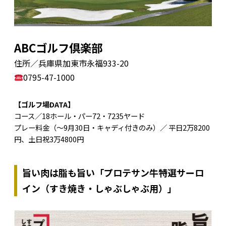
ABCゴルフ倶楽部
住所／兵庫県加東市永福933-20
0795-47-1000
【ゴルフ場DATA】
コース／18ホール・パー72・7235ヤード
プレー料金（～9月30日・キャディ付きのみ）／ 平日2万8200
円、土日祝3万4800円
旨い肉は脂も旨い「プロテサン牛特選サーロ
イン（すき焼き・しゃぶしゃぶ用）」