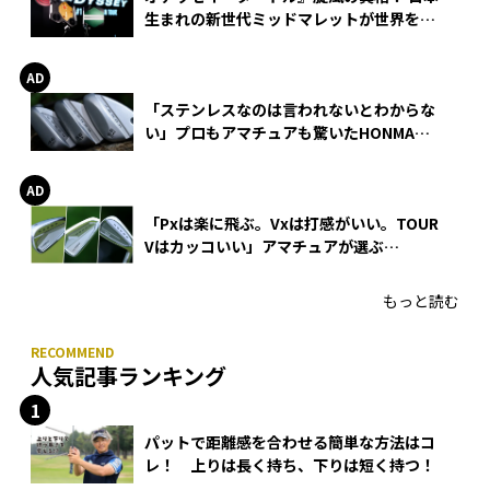
生まれの新世代ミッドマレットが世界を席
巻
「ステンレスなのは言われないとわからな
い」プロもアマチュアも驚いたHONMA
WEDGEの打感とスピン
「Pxは楽に飛ぶ。Vxは打感がいい。TOUR
Vはカッコいい」アマチュアが選ぶ
HONMA「T//WORLD アイアン」
もっと読む
人気記事ランキング
パットで距離感を合わせる簡単な方法はコ
レ！ 上りは長く持ち、下りは短く持つ！