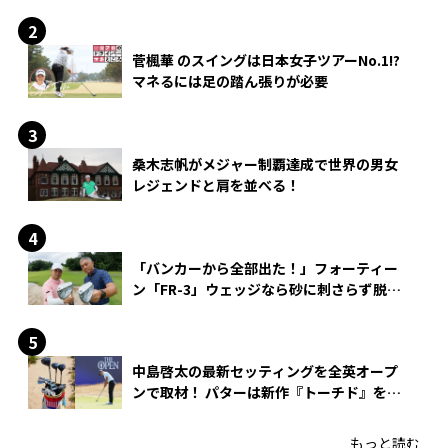
菅楓華 のスイングは日本女子ツアーNo.1!?
マネるには足の踏ん張りが必要
桑木志帆がメジャー制覇達成で世界の男女
レジェンドと肩を並べる！
「バンカーから全部出た！」フォーティー
ン「FR-3」ウェッジなら砂に刺さらず脱出
できる？
中島啓太の最新セッティングを全英オープ
ンで取材！ パターは新作『トーチド』を投
入
もっと読む