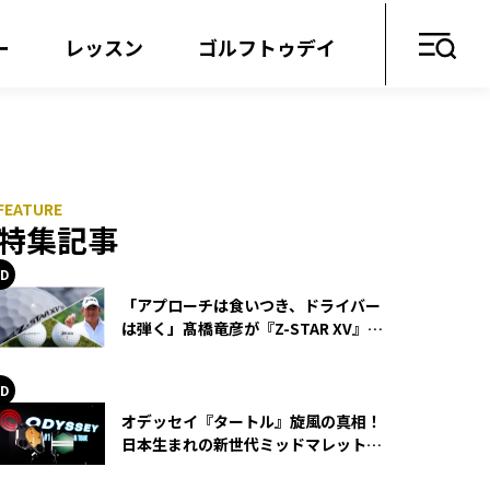
ー
レッスン
ゴルフトゥデイ
特集記事
「アプローチは食いつき、ドライバー
は弾く」髙橋竜彦が『Z-STAR XV』を
使い続ける理由
オデッセイ『タートル』旋風の真相！
日本生まれの新世代ミッドマレットが
世界を席巻