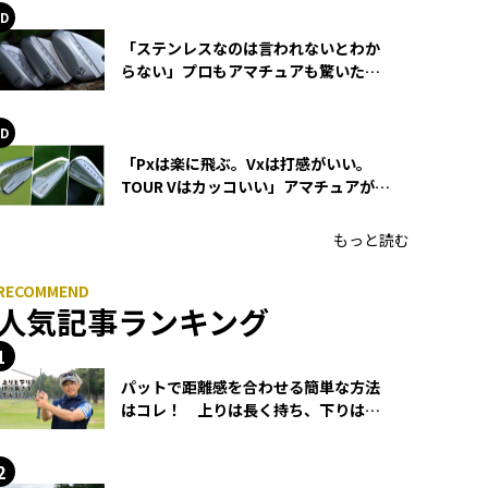
「ステンレスなのは言われないとわか
らない」プロもアマチュアも驚いた
HONMA WEDGEの打感とスピン
「Pxは楽に飛ぶ。Vxは打感がいい。
TOUR Vはカッコいい」アマチュアが選
ぶHONMA「T//WORLD アイアン」
もっと読む
人気記事ランキング
パットで距離感を合わせる簡単な方法
はコレ！ 上りは長く持ち、下りは短
く持つ！