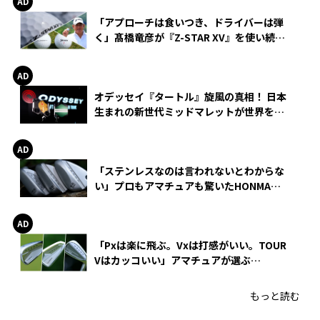
「アプローチは食いつき、ドライバーは弾
く」髙橋竜彦が『Z-STAR XV』を使い続け
る理由
オデッセイ『タートル』旋風の真相！ 日本
生まれの新世代ミッドマレットが世界を席
巻
「ステンレスなのは言われないとわからな
い」プロもアマチュアも驚いたHONMA
WEDGEの打感とスピン
「Pxは楽に飛ぶ。Vxは打感がいい。TOUR
Vはカッコいい」アマチュアが選ぶ
HONMA「T//WORLD アイアン」
もっと読む