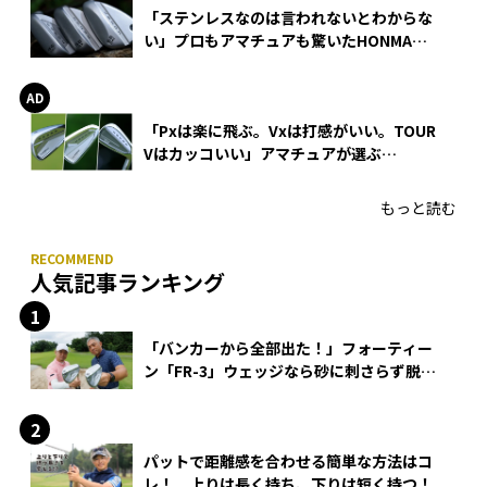
「ステンレスなのは言われないとわからな
い」プロもアマチュアも驚いたHONMA
WEDGEの打感とスピン
「Pxは楽に飛ぶ。Vxは打感がいい。TOUR
Vはカッコいい」アマチュアが選ぶ
HONMA「T//WORLD アイアン」
もっと読む
人気記事ランキング
「バンカーから全部出た！」フォーティー
ン「FR-3」ウェッジなら砂に刺さらず脱出
できる？
パットで距離感を合わせる簡単な方法はコ
レ！ 上りは長く持ち、下りは短く持つ！