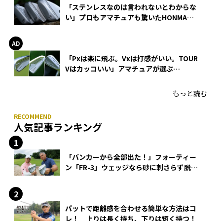
「ステンレスなのは言われないとわからな
い」プロもアマチュアも驚いたHONMA
WEDGEの打感とスピン
「Pxは楽に飛ぶ。Vxは打感がいい。TOUR
Vはカッコいい」アマチュアが選ぶ
HONMA「T//WORLD アイアン」
もっと読む
人気記事ランキング
「バンカーから全部出た！」フォーティー
ン「FR-3」ウェッジなら砂に刺さらず脱出
できる？
パットで距離感を合わせる簡単な方法はコ
レ！ 上りは長く持ち、下りは短く持つ！