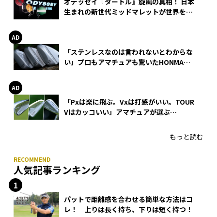
オデッセイ『タートル』旋風の真相！ 日本
生まれの新世代ミッドマレットが世界を席
巻
「ステンレスなのは言われないとわからな
い」プロもアマチュアも驚いたHONMA
WEDGEの打感とスピン
「Pxは楽に飛ぶ。Vxは打感がいい。TOUR
Vはカッコいい」アマチュアが選ぶ
HONMA「T//WORLD アイアン」
もっと読む
人気記事ランキング
パットで距離感を合わせる簡単な方法はコ
レ！ 上りは長く持ち、下りは短く持つ！