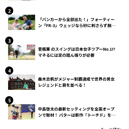
「バンカーから全部出た！」フォーティー
ン「FR-3」ウェッジなら砂に刺さらず脱出
できる？
菅楓華 のスイングは日本女子ツアーNo.1!?
マネるには足の踏ん張りが必要
桑木志帆がメジャー制覇達成で世界の男女
レジェンドと肩を並べる！
中島啓太の最新セッティングを全英オープ
ンで取材！ パターは新作『トーチド』を投
入