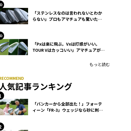
「ステンレスなのは言われないとわか
らない」プロもアマチュアも驚いた
HONMA WEDGEの打感とスピン
「Pxは楽に飛ぶ。Vxは打感がいい。
TOUR Vはカッコいい」アマチュアが選
ぶHONMA「T//WORLD アイアン」
もっと読む
人気記事ランキング
「バンカーから全部出た！」フォーテ
ィーン「FR-3」ウェッジなら砂に刺さ
らず脱出できる？