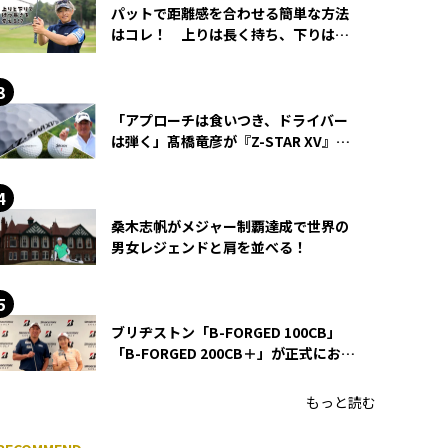
パットで距離感を合わせる簡単な方法
はコレ！ 上りは長く持ち、下りは短
く持つ！
「アプローチは食いつき、ドライバー
は弾く」髙橋竜彦が『Z-STAR XV』を
使い続ける理由
桑木志帆がメジャー制覇達成で世界の
男女レジェンドと肩を並べる！
ブリヂストン「B-FORGED 100CB」
「B-FORGED 200CB＋」が正式にお披
露目！ あのアイアンの正体がついに
明らかに！
もっと読む