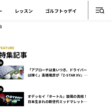
ー
レッスン
ゴルフトゥデイ
由
特集記事
「アプローチは食いつき、ドライバー
は弾く」髙橋竜彦が『Z-STAR XV』を
使い続ける理由
オデッセイ『タートル』旋風の真相！
日本生まれの新世代ミッドマレットが
世界を席巻