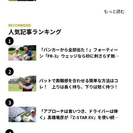
HONMA「T//WORLD アイアン」
もっと読む
人気記事ランキング
「バンカーから全部出た！」フォーティー
ン「FR-3」ウェッジなら砂に刺さらず脱出
できる？
パットで距離感を合わせる簡単な方法はコ
レ！ 上りは長く持ち、下りは短く持つ！
「アプローチは食いつき、ドライバーは弾
く」髙橋竜彦が『Z-STAR XV』を使い続け
る理由