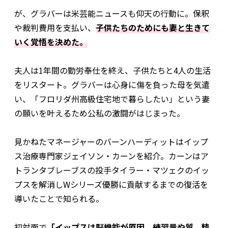
が、グラバーは米芸能ニュースも仰天の行動に。保釈
や裁判費用を支払い、
子供たちのためにも妻と生きて
いく覚悟を決めた。
夫人は1年間の勤労奉仕を終え、子供たちと4人の生活
をリスタート。グラバーは心身に傷を負った母を気遣
い、「フロリダ州高級住宅地で暮らしたい」という妻
の願いを叶えるため公私の激闘がはじまった。
見かねたマネージャーのバーンハーディットはイップ
ス治療専門家ジェイソン・カーンを紹介。カーンはア
トランタブレーブスの投手タイラー・マツェクのイッ
プスを解消しWシリーズ優勝に貢献するまでの復活を
導いたことで知られる。
初対面で
「イップスは脳機能が原因。練習量や質、精