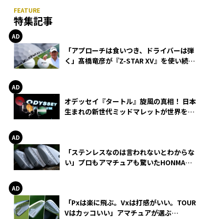
特集記事
「アプローチは食いつき、ドライバーは弾
く」髙橋竜彦が『Z-STAR XV』を使い続け
る理由
オデッセイ『タートル』旋風の真相！ 日本
生まれの新世代ミッドマレットが世界を席
巻
「ステンレスなのは言われないとわからな
い」プロもアマチュアも驚いたHONMA
WEDGEの打感とスピン
「Pxは楽に飛ぶ。Vxは打感がいい。TOUR
Vはカッコいい」アマチュアが選ぶ