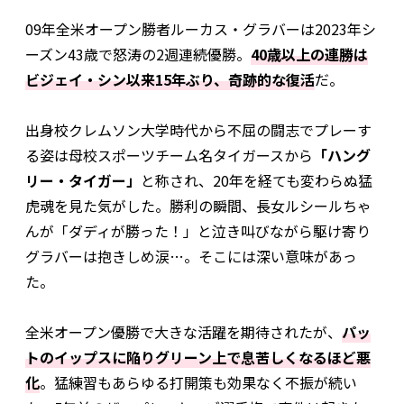
09年全米オープン勝者ルーカス・グラバーは2023年シ
ーズン43歳で怒涛の2週連続優勝。
40歳以上の連勝は
ビジェイ・シン以来15年ぶり、奇跡的な復活
だ。
出身校クレムソン大学時代から不屈の闘志でプレーす
る姿は母校スポーツチーム名タイガースから
「ハング
リー・タイガー」
と称され、20年を経ても変わらぬ猛
虎魂を見た気がした。勝利の瞬間、長女ルシールちゃ
んが「ダディが勝った！」と泣き叫びながら駆け寄り
グラバーは抱きしめ涙…。そこには深い意味があっ
た。
全米オープン優勝で大きな活躍を期待されたが、
パッ
トのイップスに陥りグリーン上で息苦しくなるほど悪
化
。猛練習もあらゆる打開策も効果なく不振が続い