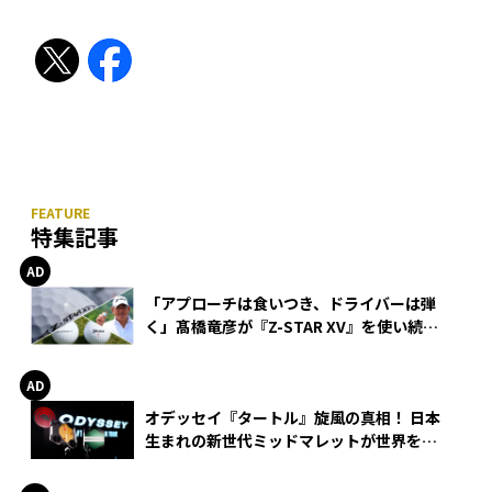
特集記事
「アプローチは食いつき、ドライバーは弾
く」髙橋竜彦が『Z-STAR XV』を使い続け
る理由
オデッセイ『タートル』旋風の真相！ 日本
生まれの新世代ミッドマレットが世界を席
巻