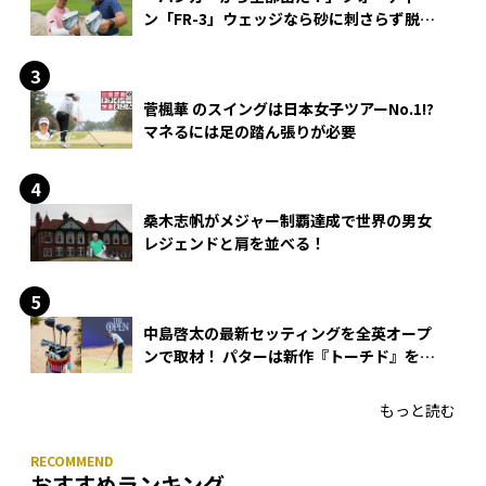
ン「FR-3」ウェッジなら砂に刺さらず脱出
できる？
菅楓華 のスイングは日本女子ツアーNo.1!?
マネるには足の踏ん張りが必要
桑木志帆がメジャー制覇達成で世界の男女
レジェンドと肩を並べる！
中島啓太の最新セッティングを全英オープ
ンで取材！ パターは新作『トーチド』を投
入
もっと読む
おすすめランキング