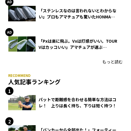
「ステンレスなのは言われないとわからな
い」プロもアマチュアも驚いたHONMA
WEDGEの打感とスピン
「Pxは楽に飛ぶ。Vxは打感がいい。TOUR
Vはカッコいい」アマチュアが選ぶ
HONMA「T//WORLD アイアン」
もっと読む
人気記事ランキング
パットで距離感を合わせる簡単な方法はコ
レ！ 上りは長く持ち、下りは短く持つ！
「バンカーから全部出た！」フォーティー