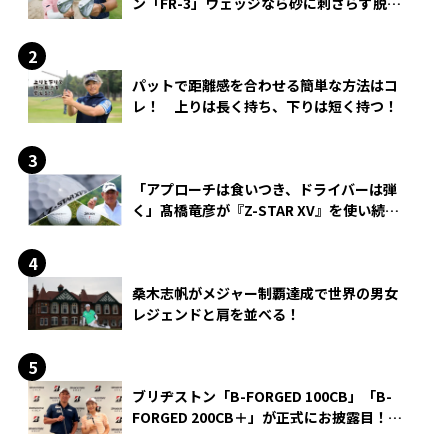
ン「FR-3」ウェッジなら砂に刺さらず脱出
できる？
パットで距離感を合わせる簡単な方法はコ
レ！ 上りは長く持ち、下りは短く持つ！
「アプローチは食いつき、ドライバーは弾
く」髙橋竜彦が『Z-STAR XV』を使い続け
る理由
桑木志帆がメジャー制覇達成で世界の男女
レジェンドと肩を並べる！
ブリヂストン「B-FORGED 100CB」「B-
FORGED 200CB＋」が正式にお披露目！
あのアイアンの正体がついに明らかに！