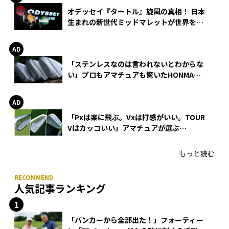
オデッセイ『タートル』旋風の真相！ 日本
生まれの新世代ミッドマレットが世界を席
巻
「ステンレスなのは言われないとわからな
い」プロもアマチュアも驚いたHONMA
WEDGEの打感とスピン
「Pxは楽に飛ぶ。Vxは打感がいい。TOUR
Vはカッコいい」アマチュアが選ぶ
HONMA「T//WORLD アイアン」
もっと読む
人気記事ランキング
「バンカーから全部出た！」フォーティー