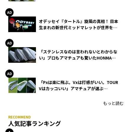
る理由
オデッセイ『タートル』旋風の真相！ 日本
生まれの新世代ミッドマレットが世界を席
巻
「ステンレスなのは言われないとわからな
い」プロもアマチュアも驚いたHONMA
WEDGEの打感とスピン
「Pxは楽に飛ぶ。Vxは打感がいい。TOUR
Vはカッコいい」アマチュアが選ぶ
HONMA「T//WORLD アイアン」
もっと読む
人気記事ランキング