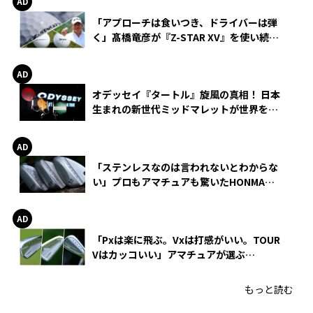
「アプローチは食いつき、ドライバーは弾
く」髙橋竜彦が『Z-STAR XV』を使い続け
る理由
オデッセイ『タートル』旋風の真相！ 日本
生まれの新世代ミッドマレットが世界を席
巻
「ステンレスなのは言われないとわからな
い」プロもアマチュアも驚いたHONMA
WEDGEの打感とスピン
「Pxは楽に飛ぶ。Vxは打感がいい。TOUR
Vはカッコいい」アマチュアが選ぶ
HONMA「T//WORLD アイアン」
もっと読む