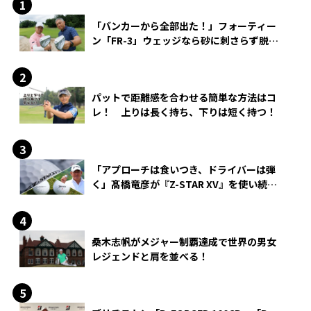
「バンカーから全部出た！」フォーティー
ン「FR-3」ウェッジなら砂に刺さらず脱出
できる？
パットで距離感を合わせる簡単な方法はコ
レ！ 上りは長く持ち、下りは短く持つ！
「アプローチは食いつき、ドライバーは弾
く」髙橋竜彦が『Z-STAR XV』を使い続け
る理由
桑木志帆がメジャー制覇達成で世界の男女
レジェンドと肩を並べる！