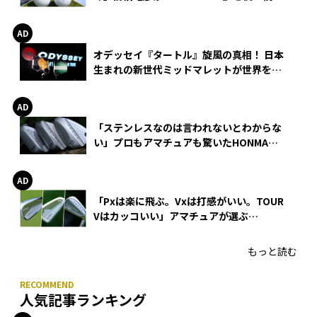
る理由
オデッセイ『タートル』旋風の真相！ 日本
生まれの新世代ミッドマレットが世界を席
巻
「ステンレスなのは言われないとわからな
い」プロもアマチュアも驚いたHONMA
WEDGEの打感とスピン
「Pxは楽に飛ぶ。Vxは打感がいい。TOUR
Vはカッコいい」アマチュアが選ぶ
HONMA「T//WORLD アイアン」
もっと読む
人気記事ランキング