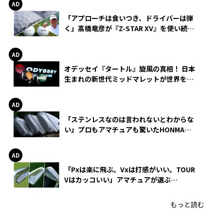
「アプローチは食いつき、ドライバーは弾
く」髙橋竜彦が『Z-STAR XV』を使い続け
る理由
オデッセイ『タートル』旋風の真相！ 日本
生まれの新世代ミッドマレットが世界を席
巻
「ステンレスなのは言われないとわからな
い」プロもアマチュアも驚いたHONMA
WEDGEの打感とスピン
「Pxは楽に飛ぶ。Vxは打感がいい。TOUR
Vはカッコいい」アマチュアが選ぶ
HONMA「T//WORLD アイアン」
もっと読む