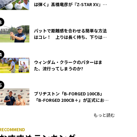
は弾く」髙橋竜彦が『Z-STAR XV』を
使い続ける理由
パットで距離感を合わせる簡単な方法
はコレ！ 上りは長く持ち、下りは短
く持つ！
ウィンダム・クラークのパターはま
た、流行ってしまうのか?
ブリヂストン「B-FORGED 100CB」
「B-FORGED 200CB＋」が正式にお披
露目！ あのアイアンの正体がついに
明らかに！
もっと読む