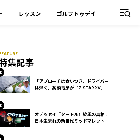
ー
レッスン
ゴルフトゥデイ
特集記事
「アプローチは食いつき、ドライバー
は弾く」髙橋竜彦が『Z-STAR XV』を
使い続ける理由
オデッセイ『タートル』旋風の真相！
日本生まれの新世代ミッドマレットが
世界を席巻