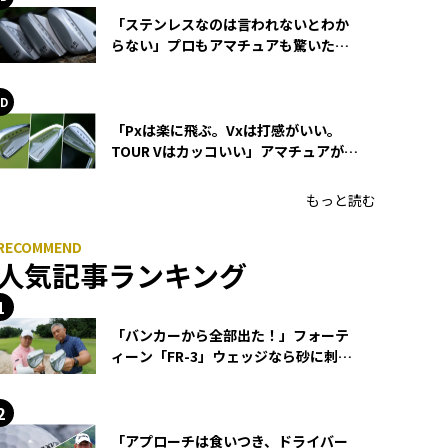
「ステンレスなのは言われないとわか
らない」プロもアマチュアも驚いた
HONMA WEDGEの打感とスピン
「Pxは楽に飛ぶ。Vxは打感がいい。
TOUR Vはカッコいい」アマチュアが選
ぶHONMA「T//WORLD アイアン」
もっと読む
人気記事ランキング
「バンカーから全部出た！」フォーテ
ィーン「FR-3」ウェッジなら砂に刺さ
らず脱出できる？
「アプローチは食いつき、ドライバー