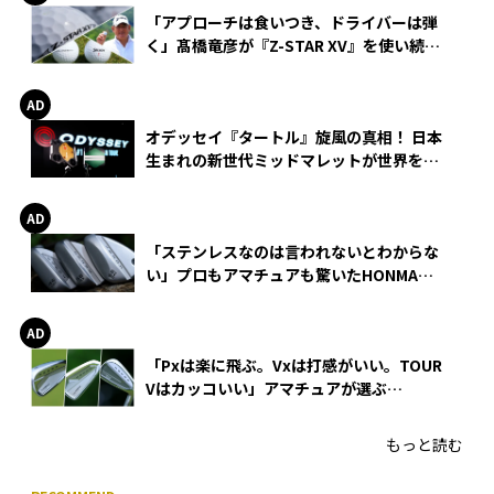
「アプローチは食いつき、ドライバーは弾
く」髙橋竜彦が『Z-STAR XV』を使い続け
る理由
オデッセイ『タートル』旋風の真相！ 日本
生まれの新世代ミッドマレットが世界を席
巻
「ステンレスなのは言われないとわからな
い」プロもアマチュアも驚いたHONMA
WEDGEの打感とスピン
「Pxは楽に飛ぶ。Vxは打感がいい。TOUR
Vはカッコいい」アマチュアが選ぶ
HONMA「T//WORLD アイアン」
もっと読む