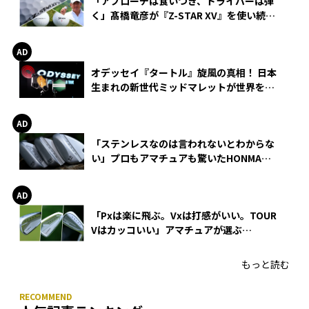
「アプローチは食いつき、ドライバーは弾
く」髙橋竜彦が『Z-STAR XV』を使い続け
る理由
オデッセイ『タートル』旋風の真相！ 日本
生まれの新世代ミッドマレットが世界を席
巻
「ステンレスなのは言われないとわからな
い」プロもアマチュアも驚いたHONMA
WEDGEの打感とスピン
「Pxは楽に飛ぶ。Vxは打感がいい。TOUR
Vはカッコいい」アマチュアが選ぶ
HONMA「T//WORLD アイアン」
もっと読む