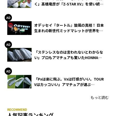
く」髙橋竜彦が『Z-STAR XV』を使い続け
る理由
オデッセイ『タートル』旋風の真相！ 日本
生まれの新世代ミッドマレットが世界を席
巻
「ステンレスなのは言われないとわからな
い」プロもアマチュアも驚いたHONMA
WEDGEの打感とスピン
「Pxは楽に飛ぶ。Vxは打感がいい。TOUR
Vはカッコいい」アマチュアが選ぶ
HONMA「T//WORLD アイアン」
もっと読む
人気記事ランキング