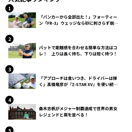
「バンカーから全部出た！」フォーティー
ン「FR-3」ウェッジなら砂に刺さらず脱出
できる？
パットで距離感を合わせる簡単な方法はコ
レ！ 上りは長く持ち、下りは短く持つ！
「アプローチは食いつき、ドライバーは弾
く」髙橋竜彦が『Z-STAR XV』を使い続け
る理由
桑木志帆がメジャー制覇達成で世界の男女
レジェンドと肩を並べる！