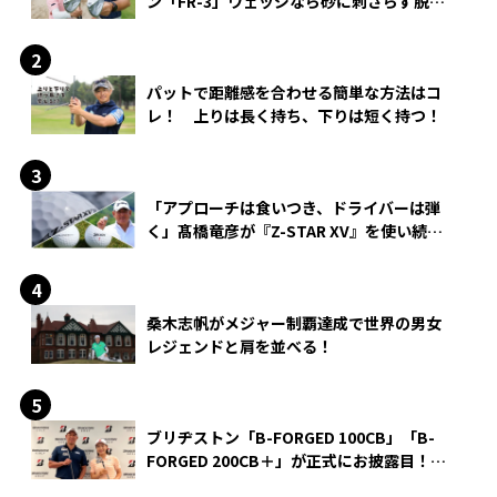
ン「FR-3」ウェッジなら砂に刺さらず脱出
できる？
パットで距離感を合わせる簡単な方法はコ
レ！ 上りは長く持ち、下りは短く持つ！
「アプローチは食いつき、ドライバーは弾
く」髙橋竜彦が『Z-STAR XV』を使い続け
る理由
桑木志帆がメジャー制覇達成で世界の男女
レジェンドと肩を並べる！
ブリヂストン「B-FORGED 100CB」「B-
FORGED 200CB＋」が正式にお披露目！
あのアイアンの正体がついに明らかに！