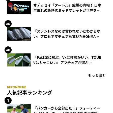
オデッセイ『タートル』旋風の真相！ 日本
生まれの新世代ミッドマレットが世界を席
巻
「ステンレスなのは言われないとわからな
い」プロもアマチュアも驚いたHONMA
WEDGEの打感とスピン
「Pxは楽に飛ぶ。Vxは打感がいい。TOUR
Vはカッコいい」アマチュアが選ぶ
HONMA「T//WORLD アイアン」
もっと読む
人気記事ランキング
「バンカーから全部出た！」フォーティー