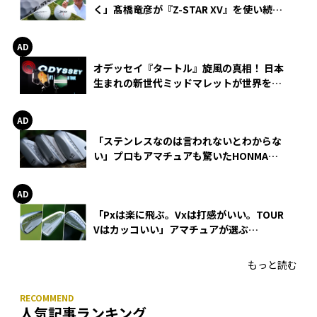
く」髙橋竜彦が『Z-STAR XV』を使い続け
る理由
オデッセイ『タートル』旋風の真相！ 日本
生まれの新世代ミッドマレットが世界を席
巻
「ステンレスなのは言われないとわからな
い」プロもアマチュアも驚いたHONMA
WEDGEの打感とスピン
「Pxは楽に飛ぶ。Vxは打感がいい。TOUR
Vはカッコいい」アマチュアが選ぶ
HONMA「T//WORLD アイアン」
もっと読む
人気記事ランキング