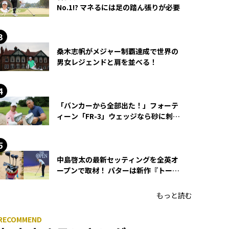
No.1!? マネるには足の踏ん張りが必要
桑木志帆がメジャー制覇達成で世界の
男女レジェンドと肩を並べる！
「バンカーから全部出た！」フォーテ
ィーン「FR-3」ウェッジなら砂に刺さ
らず脱出できる？
中島啓太の最新セッティングを全英オ
ープンで取材！ パターは新作『トーチ
ド』を投入
もっと読む