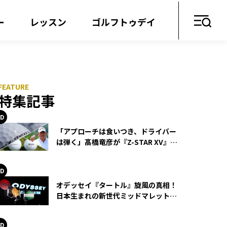
ー
レッスン
ゴルフトゥデイ
特集記事
「アプローチは食いつき、ドライバー
は弾く」髙橋竜彦が『Z-STAR XV』を
使い続ける理由
オデッセイ『タートル』旋風の真相！
日本生まれの新世代ミッドマレットが
世界を席巻