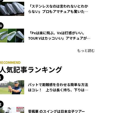
「ステンレスなのは言われないとわか
らない」プロもアマチュアも驚いた
HONMA WEDGEの打感とスピン
「Pxは楽に飛ぶ。Vxは打感がいい。
TOUR Vはカッコいい」アマチュアが選
ぶHONMA「T//WORLD アイアン」
もっと読む
人気記事ランキング
パットで距離感を合わせる簡単な方法
はコレ！ 上りは長く持ち、下りは短
く持つ！
菅楓華 のスイングは日本女子ツアー