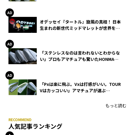
る理由
オデッセイ『タートル』旋風の真相！ 日本
生まれの新世代ミッドマレットが世界を席
巻
「ステンレスなのは言われないとわからな
い」プロもアマチュアも驚いたHONMA
WEDGEの打感とスピン
「Pxは楽に飛ぶ。Vxは打感がいい。TOUR
Vはカッコいい」アマチュアが選ぶ
HONMA「T//WORLD アイアン」
もっと読む
人気記事ランキング