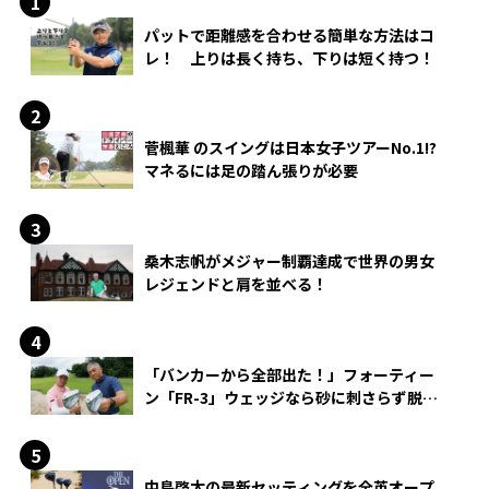
パットで距離感を合わせる簡単な方法はコ
レ！ 上りは長く持ち、下りは短く持つ！
菅楓華 のスイングは日本女子ツアーNo.1!?
マネるには足の踏ん張りが必要
桑木志帆がメジャー制覇達成で世界の男女
レジェンドと肩を並べる！
「バンカーから全部出た！」フォーティー
ン「FR-3」ウェッジなら砂に刺さらず脱出
できる？
中島啓太の最新セッティングを全英オープ