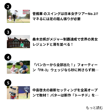
菅楓華 のスイングは日本女子ツアーNo.1!?
マネるには足の踏ん張りが必要
桑木志帆がメジャー制覇達成で世界の男女
レジェンドと肩を並べる！
「バンカーから全部出た！」フォーティー
ン「FR-3」ウェッジなら砂に刺さらず脱出
できる？
中島啓太の最新セッティングを全英オープ
ンで取材！ パターは新作『トーチド』を投
入
もっと読む