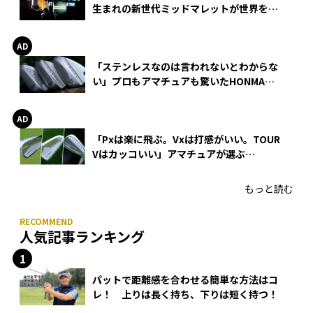
生まれの新世代ミッドマレットが世界を席
巻
「ステンレスなのは言われないとわからな
い」プロもアマチュアも驚いたHONMA
WEDGEの打感とスピン
「Pxは楽に飛ぶ。Vxは打感がいい。TOUR
Vはカッコいい」アマチュアが選ぶ
HONMA「T//WORLD アイアン」
もっと読む
人気記事ランキング
パットで距離感を合わせる簡単な方法はコ
レ！ 上りは長く持ち、下りは短く持つ！