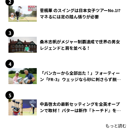
菅楓華 のスイングは日本女子ツアーNo.1!?
マネるには足の踏ん張りが必要
桑木志帆がメジャー制覇達成で世界の男女
レジェンドと肩を並べる！
「バンカーから全部出た！」フォーティー
ン「FR-3」ウェッジなら砂に刺さらず脱出
できる？
中島啓太の最新セッティングを全英オープ
ンで取材！ パターは新作『トーチド』を投
入
もっと読む