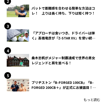
パットで距離感を合わせる簡単な方法はコ
レ！ 上りは長く持ち、下りは短く持つ！
「アプローチは食いつき、ドライバーは弾
く」髙橋竜彦が『Z-STAR XV』を使い続け
る理由
桑木志帆がメジャー制覇達成で世界の男女
レジェンドと肩を並べる！
ブリヂストン「B-FORGED 100CB」「B-
FORGED 200CB＋」が正式にお披露目！
あのアイアンの正体がついに明らかに！
もっと読む