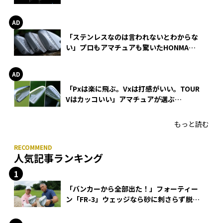
巻
「ステンレスなのは言われないとわからな
い」プロもアマチュアも驚いたHONMA
WEDGEの打感とスピン
「Pxは楽に飛ぶ。Vxは打感がいい。TOUR
Vはカッコいい」アマチュアが選ぶ
HONMA「T//WORLD アイアン」
もっと読む
人気記事ランキング
「バンカーから全部出た！」フォーティー
ン「FR-3」ウェッジなら砂に刺さらず脱出
できる？