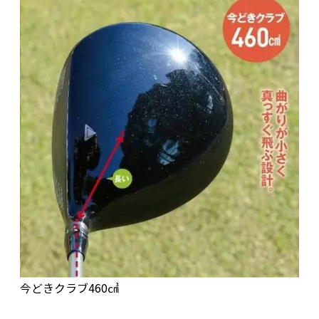
今どきクラブ460㎤