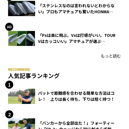
「ステンレスなのは言われないとわからな
い」プロもアマチュアも驚いたHONMA
WEDGEの打感とスピン
「Pxは楽に飛ぶ。Vxは打感がいい。TOUR
Vはカッコいい」アマチュアが選ぶ
HONMA「T//WORLD アイアン」
もっと読む
人気記事ランキング
パットで距離感を合わせる簡単な方法はコ
レ！ 上りは長く持ち、下りは短く持つ！
「バンカーから全部出た！」フォーティー
ン「FR-3」ウェッジなら砂に刺さらず脱出