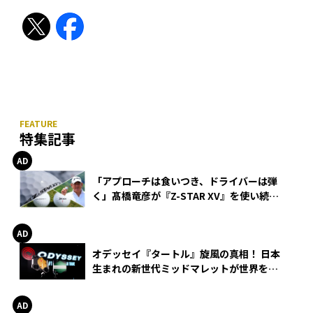
特集記事
「アプローチは食いつき、ドライバーは弾
く」髙橋竜彦が『Z-STAR XV』を使い続け
る理由
オデッセイ『タートル』旋風の真相！ 日本
生まれの新世代ミッドマレットが世界を席
巻