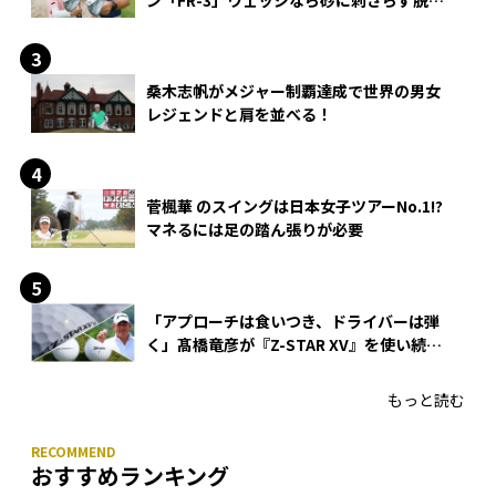
できる？
桑木志帆がメジャー制覇達成で世界の男女
レジェンドと肩を並べる！
菅楓華 のスイングは日本女子ツアーNo.1!?
マネるには足の踏ん張りが必要
「アプローチは食いつき、ドライバーは弾
く」髙橋竜彦が『Z-STAR XV』を使い続け
る理由
もっと読む
おすすめランキング