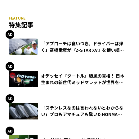
特集記事
「アプローチは食いつき、ドライバーは弾
く」髙橋竜彦が『Z-STAR XV』を使い続け
る理由
オデッセイ『タートル』旋風の真相！ 日本
生まれの新世代ミッドマレットが世界を席
巻
「ステンレスなのは言われないとわからな
い」プロもアマチュアも驚いたHONMA
WEDGEの打感とスピン