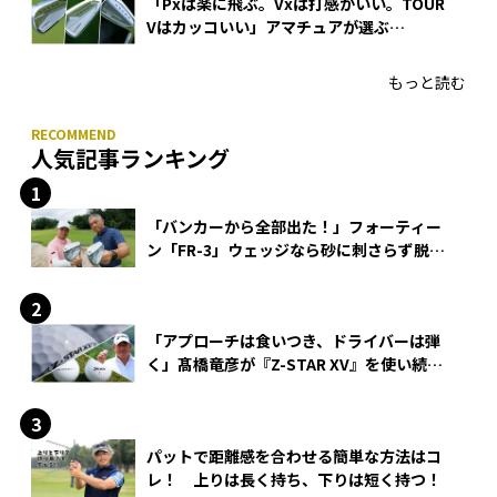
「Pxは楽に飛ぶ。Vxは打感がいい。TOUR
Vはカッコいい」アマチュアが選ぶ
HONMA「T//WORLD アイアン」
もっと読む
人気記事ランキング
「バンカーから全部出た！」フォーティー
ン「FR-3」ウェッジなら砂に刺さらず脱出
できる？
「アプローチは食いつき、ドライバーは弾
く」髙橋竜彦が『Z-STAR XV』を使い続け
る理由
パットで距離感を合わせる簡単な方法はコ
レ！ 上りは長く持ち、下りは短く持つ！