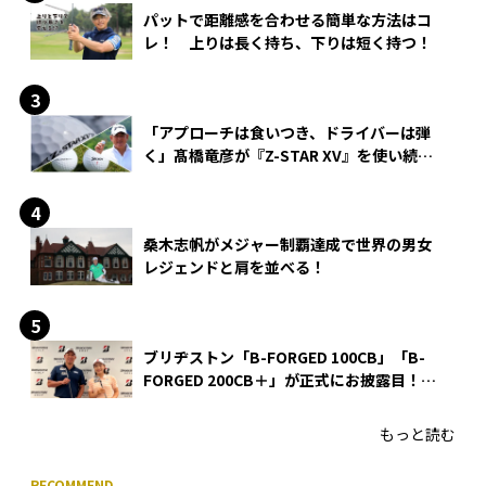
パットで距離感を合わせる簡単な方法はコ
レ！ 上りは長く持ち、下りは短く持つ！
「アプローチは食いつき、ドライバーは弾
く」髙橋竜彦が『Z-STAR XV』を使い続け
る理由
桑木志帆がメジャー制覇達成で世界の男女
レジェンドと肩を並べる！
ブリヂストン「B-FORGED 100CB」「B-
FORGED 200CB＋」が正式にお披露目！
あのアイアンの正体がついに明らかに！
もっと読む