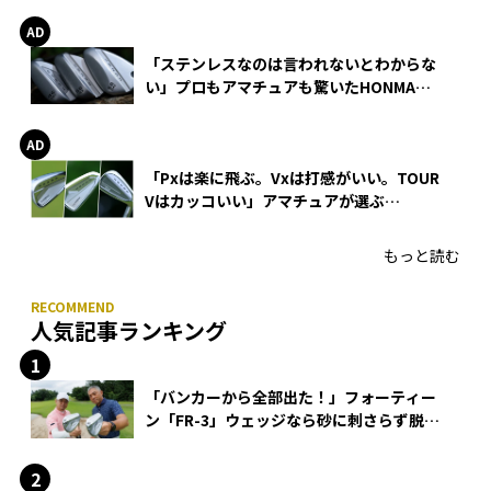
「ステンレスなのは言われないとわからな
い」プロもアマチュアも驚いたHONMA
WEDGEの打感とスピン
「Pxは楽に飛ぶ。Vxは打感がいい。TOUR
Vはカッコいい」アマチュアが選ぶ
HONMA「T//WORLD アイアン」
もっと読む
人気記事ランキング
「バンカーから全部出た！」フォーティー
ン「FR-3」ウェッジなら砂に刺さらず脱出
できる？