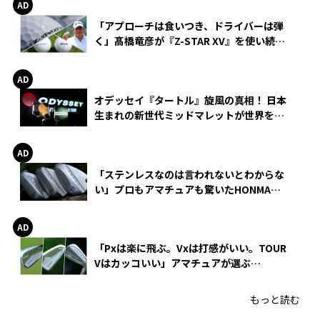
「アプローチは食いつき、ドライバーは弾
く」髙橋竜彦が『Z-STAR XV』を使い続け
る理由
オデッセイ『タートル』旋風の真相！ 日本
生まれの新世代ミッドマレットが世界を席
巻
「ステンレスなのは言われないとわからな
い」プロもアマチュアも驚いたHONMA
WEDGEの打感とスピン
「Pxは楽に飛ぶ。Vxは打感がいい。TOUR
Vはカッコいい」アマチュアが選ぶ
HONMA「T//WORLD アイアン」
もっと読む