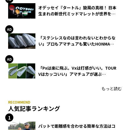
オデッセイ『タートル』旋風の真相！ 日本
生まれの新世代ミッドマレットが世界を席
巻
「ステンレスなのは言われないとわからな
い」プロもアマチュアも驚いたHONMA
WEDGEの打感とスピン
「Pxは楽に飛ぶ。Vxは打感がいい。TOUR
Vはカッコいい」アマチュアが選ぶ
HONMA「T//WORLD アイアン」
もっと読む
人気記事ランキング
パットで距離感を合わせる簡単な方法はコ