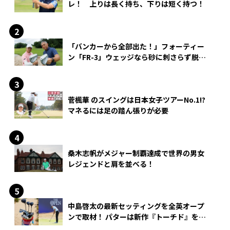
レ！ 上りは長く持ち、下りは短く持つ！
「バンカーから全部出た！」フォーティー
ン「FR-3」ウェッジなら砂に刺さらず脱出
できる？
菅楓華 のスイングは日本女子ツアーNo.1!?
マネるには足の踏ん張りが必要
桑木志帆がメジャー制覇達成で世界の男女
レジェンドと肩を並べる！
中島啓太の最新セッティングを全英オープ
ンで取材！ パターは新作『トーチド』を投
入