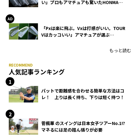
い」プロもアマチュアも驚いたHONMA
WEDGEの打感とスピン
「Pxは楽に飛ぶ。Vxは打感がいい。TOUR
Vはカッコいい」アマチュアが選ぶ
HONMA「T//WORLD アイアン」
もっと読む
人気記事ランキング
パットで距離感を合わせる簡単な方法はコ
レ！ 上りは長く持ち、下りは短く持つ！
菅楓華 のスイングは日本女子ツアーNo.1!?
マネるには足の踏ん張りが必要