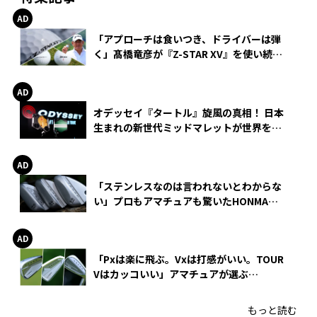
「アプローチは食いつき、ドライバーは弾
く」髙橋竜彦が『Z-STAR XV』を使い続け
る理由
オデッセイ『タートル』旋風の真相！ 日本
生まれの新世代ミッドマレットが世界を席
巻
「ステンレスなのは言われないとわからな
い」プロもアマチュアも驚いたHONMA
WEDGEの打感とスピン
「Pxは楽に飛ぶ。Vxは打感がいい。TOUR
Vはカッコいい」アマチュアが選ぶ
HONMA「T//WORLD アイアン」
もっと読む