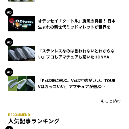
る理由
オデッセイ『タートル』旋風の真相！ 日本
生まれの新世代ミッドマレットが世界を席
巻
「ステンレスなのは言われないとわからな
い」プロもアマチュアも驚いたHONMA
WEDGEの打感とスピン
「Pxは楽に飛ぶ。Vxは打感がいい。TOUR
Vはカッコいい」アマチュアが選ぶ
HONMA「T//WORLD アイアン」
もっと読む
人気記事ランキング