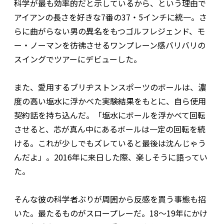
科学が最も効率的だと示しているから、という理由で
アイアンの長さを好きな7番の37・5インチに統一。さ
らに曲がらない男の異名をもつゴルフレジェンド、モ
ー・ノーマンを彷彿させるワンプレーン感バリバリの
スイングでツアーにデビューした。
また、愛用するブリヂストンスポーツのボールは、濃
度の高い塩水に浮かべた実験結果をもとに、自ら使用
契約話を持ち込んだ。「塩水にボールを浮かべて回転
させると、芯が真ん中にあるボールは一定の回転を続
ける。これが少しでもズレていると最後は沈んじゃう
んだよ」。2016年に来日した際、楽しそうに語ってい
た。
そんな彼の科学者ぶりが周囲から反感を買う事態も招
いた。最たるものがスロープレーだ。18〜19年にかけ