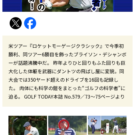
米ツアー『ロケットモーゲージクラシック』で今季初
勝利、同ツアー6勝目を飾ったブライソン・デシャンボ
ーが話題沸騰中だ。 昨年よりひと回りもふた回りも巨
大化した体躯を武器にダントツの飛ばし屋に変貌。同
大会では350ヤード超えのドライブを16回も記録し
た。 肉体にも科学の鎧をまとった“ゴルフの科学者”に
迫る。 GOLF TODAY本誌 No.579／73〜75ページより