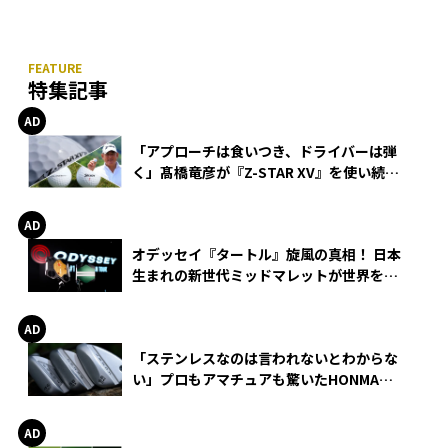
特集記事
「アプローチは食いつき、ドライバーは弾
く」髙橋竜彦が『Z-STAR XV』を使い続け
る理由
オデッセイ『タートル』旋風の真相！ 日本
生まれの新世代ミッドマレットが世界を席
巻
「ステンレスなのは言われないとわからな
い」プロもアマチュアも驚いたHONMA
WEDGEの打感とスピン