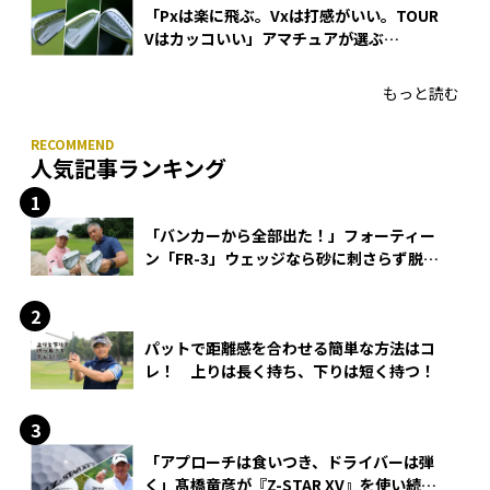
「Pxは楽に飛ぶ。Vxは打感がいい。TOUR
Vはカッコいい」アマチュアが選ぶ
HONMA「T//WORLD アイアン」
もっと読む
人気記事ランキング
「バンカーから全部出た！」フォーティー
ン「FR-3」ウェッジなら砂に刺さらず脱出
できる？
パットで距離感を合わせる簡単な方法はコ
レ！ 上りは長く持ち、下りは短く持つ！
「アプローチは食いつき、ドライバーは弾
く」髙橋竜彦が『Z-STAR XV』を使い続け